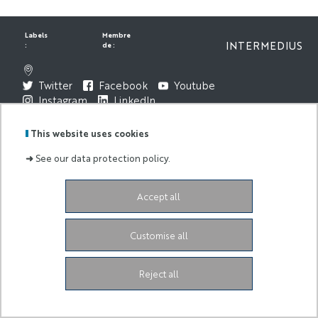
Labels
Membre
INTERMEDIUS
:
de :
Twitter
Facebook
Youtube
Instagram
LinkedIn
Legal Notice
This website uses cookies
➜
See our data protection policy.
Accept all
Customise all
Reject all